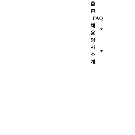
출
판
FAQ
채
용
당
사 
소
개