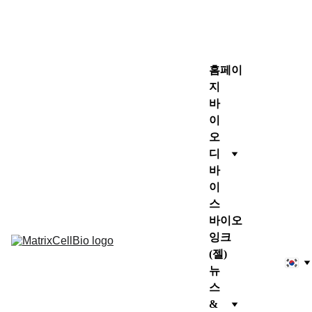
홈페이
지
바
이
오
디
바
이
스
바이오
잉크
(젤)
뉴
스 
& 