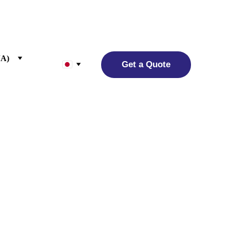
JA)
Get a Quote
tions