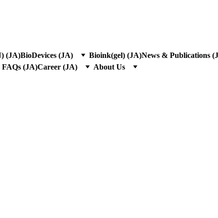
LAUNCH EVENT 15% OFF 
) (JA)
BioDevices (JA)
Bioink(gel) (JA)
News & Publications (
& FAQs (JA)
Career (JA)
About Us
s and Condi